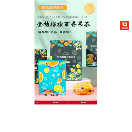
金桔檸檬百香果茶專賣店
檸檬茶減少熱量的攝取，控制
體重
很多人在減肥的時候總是會抱怨，為什麼自己只要一
吃東西就發胖，有的人吃得再多也不會發胖，這其實
就是因為每個人的體質不同，
檸檬茶
含有豐富的解脂
酶，能促進脂肪類食物的消化，在幫助肉食消化、減
輕油膩食物的積滯方面作用顯著，可以幫助消化，增
强分解脂肪的能力。檸檬茶不僅能令人神輕氣爽，還
有改善面色、減肥的作用。