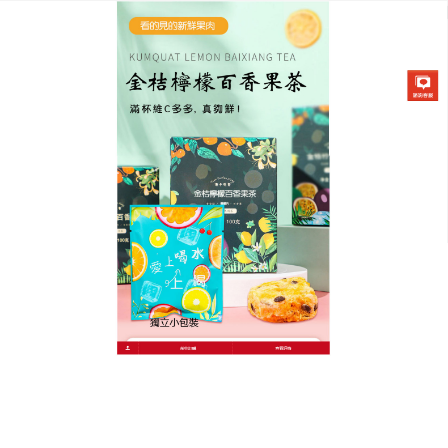
金桔檸檬百香果茶專賣店
月份:
2022 年 3 月
百香果飲料有著很好的增進食
欲促進消化的功效
在炎熱的夏天，五顏六色的飲料，幾乎成了人們愛不
釋手的飲品，
百香果飲料
具有清熱解暑之功效，是夏
天開胃化積的良品，喝杯茶飲可以起到很好的提神作