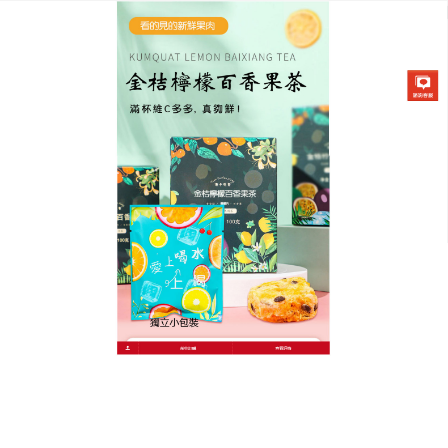
金桔檸檬百香果茶專賣店
檸檬茶可淨化身體，改善皮膚
彈性
經常性的喝奶茶，時間久了會對身體產生不好的影
響，
檸檬茶
中含有多種胺基酸及微量元素，兩者一起
泡水喝，可以促進新陳代謝，有增强免疫力的功效，
沖泡簡單，攜帶方便，在炎炎夏日，檸檬茶一口飲下
去，消暑又解渴，這無疑是夏季解暑良品，上班族必
備！
作
發
分
admin
2023 年 8 月 26 日
檸檬茶