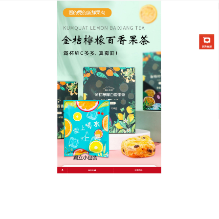
金桔檸檬百香果茶專賣店
金桔茶可以補充維生素C和膳
食纖維，沖泡簡單
小暑將至，小編已經嗅到了夏日的氣息了，太陽是越
來越烈，稍微走一段路就受不了了，口乾舌燥的，
金
桔茶
選用台灣新鮮蔬果冷壓榨汁而成，絕不加糖、不
使用濃縮還原果汁，有增强免疫力的功效，還能新增
血管彈性，金桔茶對預防心腦血管疾病有一定的作
用，在這個時候，提高自身免疫力還是很重要滴！
作
發
分
admin
2022 年 12 月 8 日
金桔茶