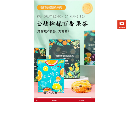
金桔檸檬百香果茶專賣店
金桔檸檬飲料既美味又營養，
絕非濃縮果汁沖調
金桔檸檬飲料
金桔原汁調製，恰如其分的酸度，酸中
略帶鮮甜、微澀，更有金桔清香，爽口暢快，選用安
心、無毒、甜美的本土蔬果，履歷管理批批檢驗。果
汁生產採用全自動蔬果清洗、冷壓榨汁充填，並以
HPP超高壓低溫滅菌技術，金桔檸檬飲料保留蔬果應
有的味道和營養。
作
發
分
admin
2022 年 6 月 8 日
金桔檸檬飲料